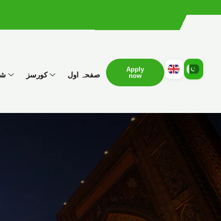
Apply
صفحہ اول
کورسز
شع
now