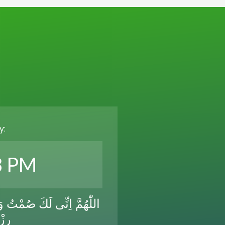
y:
3 PM
اللّٰهُمَّ اِنِّى لَكَ صُمْتُ و
رِزْ