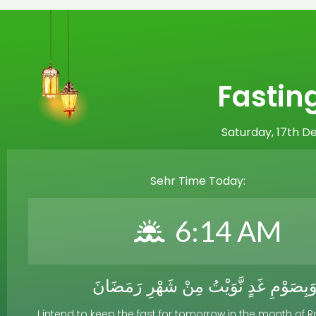
Fastin
Saturday, 17th 
Sehr Time Today:
6:14 AM
َبِصَوْمِ غَدٍ نَّوَيْتُ مِنْ شَهْرِ رَمَضَانَ
I intend to keep the fast for tomorrow in the month o