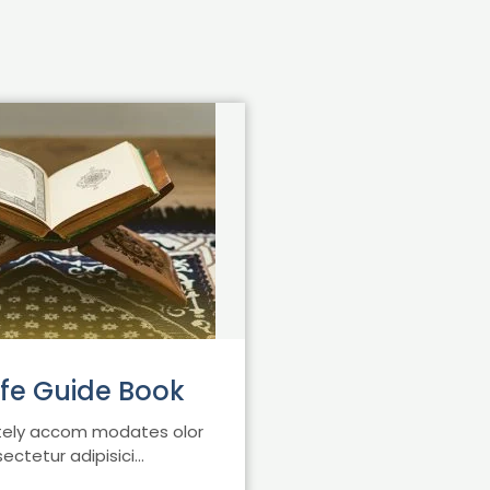
ife Guide Book
nitely accom modates olor
ctetur adipisici...