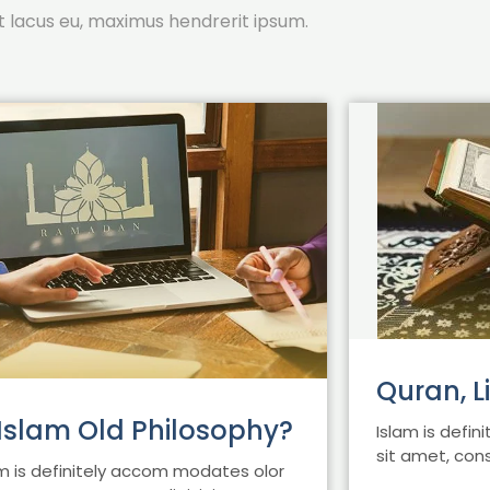
 lacus eu, maximus hendrerit ipsum.
Quran, L
 Islam Old Philosophy?
Islam is defi
sit amet, conse
am is definitely accom modates olor