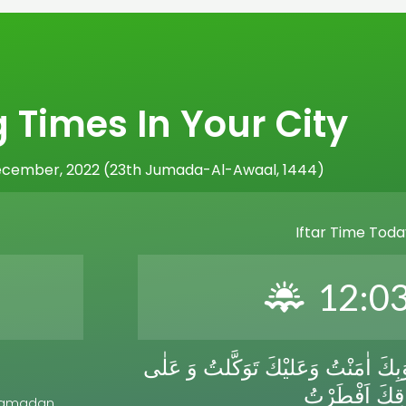
g Times In Your City
December, 2022 (23th Jumada-Al-Awaal, 1444)
Iftar Time Toda
12:0
َبِكَ اٰمَنْتُ وَعَليْكَ تَوَكَّلتُ وَ عَلٰى
و
قِكَ اَفْطَرْتُ
f Ramadan