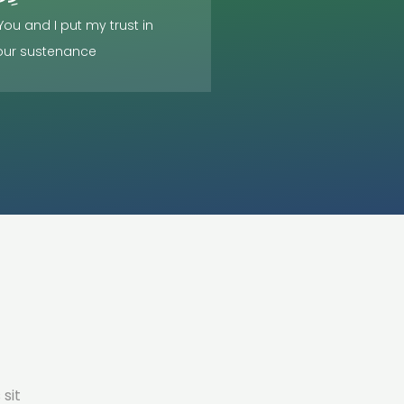
 You and I put my trust in
Your sustenance
 sit