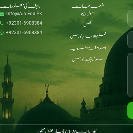
شعبہ جات
رابطہ کی معلومات
اصولِ دین
Info@aia.edu.pk
+92301-6908384
تخصص
+92301-6908384
تعلیم الاسلام کورس
المعہد اللغۃ العربیہ
سرٹیفیکیٹ کورس
کاپی رائٹ 2026، جملہ حقوق محفوظ