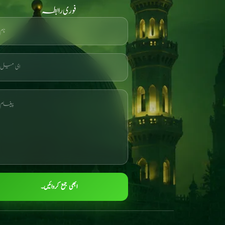
فوری رابطہ
ابھی جمع کروائیں۔