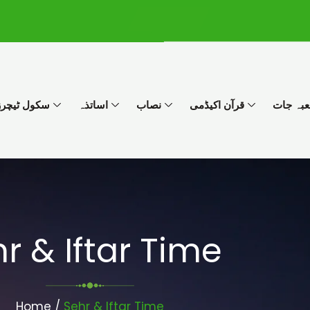
I
W
c
h
o
a
n
t
-
s
f
a
بہ جات
قرآن اکیڈمی
نصاب
اساتذہ
سکول ٹیچرز 
a
p
c
p
e
b
o
o
k
r & Iftar Time
Home /
Sehr & Iftar Time