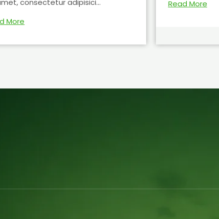
amet, consectetur adipisici...
Read More
d More