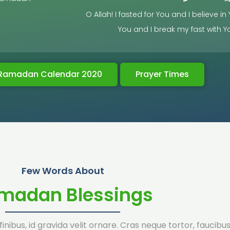
O Allah! I fasted for You and I believe in
You and I break my fast with 
Ramadan Calendar 2020
Prayer Times
Few Words About
madan Blessings
inibus, id gravida velit ornare. Cras neque tortor, faucibus