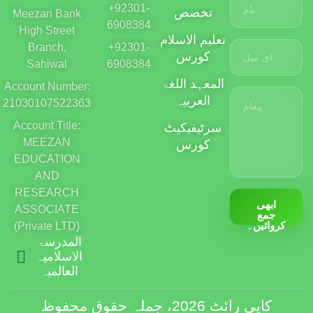
+92301-
تخصص
Meezan Bank
6908384
High Street
تعلیم الاسلام
Branch,
+92301-
کورس
Sahiwal
6908384
المعہد اللغۃ
Account Number:
العربیہ
21030107522363
Account Title:
سرٹیفیکیٹ
MEEZAN
کورس
EDUCATION
AND
RESEARCH
ابھی
ASSOCIATE
جمع
کروائیں۔
(Private LTD)
المدرسۃ
الاسلامیہ
العالمیہ
کاپی رائٹ 2026، جملہ حقوق محفوظ