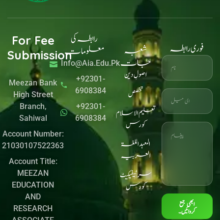
e
m
r
k
b
e
o
d
o
i
k
n
رابطہ کی
For Fee
فوری رابطہ
شعبہ
معلومات
Submission
جات
Info@aia.edu.pk
اصولِ دین
+92301-
Meezan Bank
6908384
تخصص
High Street
Branch,
+92301-
تعلیم الاسلام
Sahiwal
6908384
کورس
Account Number:
المعہد اللغۃ
21030107522363
العربیہ
Account Title:
MEEZAN
سرٹیفیکیٹ
EDUCATION
کورس
AND
ابھی جمع
RESEARCH
کروائیں۔