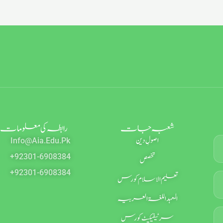
شعبہ جات
رابطہ کی معلومات
اصولِ دین
Info@aia.edu.pk
+92301-6908384
تخصص
+92301-6908384
تعلیم الاسلام کورس
المعہد اللغۃ العربیہ
سرٹیفیکیٹ کورس