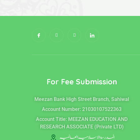
I
I
X
I
c
n
-
c
o
s
t
o
n
t
w
n
-
a
i
-
f
g
t
l
a
r
t
i
c
a
e
n
e
m
r
k
b
e
o
d
o
i
For Fee Submission
k
n
Meezan Bank High Street Branch, Sahiwal
Account Number: 21030107522363
Account Title: MEEZAN EDUCATION AND
RESEARCH ASSOCIATE (Private LTD)
المدرسۃ الاسلامیہ العالمیہ