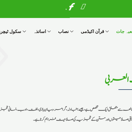
I
W
c
h
o
a
n
t
بہ جات
قرآن اکیڈمی
نصاب
اساتذہ
سکول ٹیچرز 
-
s
f
a
a
p
c
p
e
b
 العربی
o
o
k
ے متعلق ایک تخصص ہے، جیسے؛ تبادلہ، گرامر، بیان بازی، لغت، ادب، لسانی تجزیہ اور
تخلیقی صلاحیتوں اور متن کے تجزیہ کی صلاحیت فراہم کرنا ہے۔