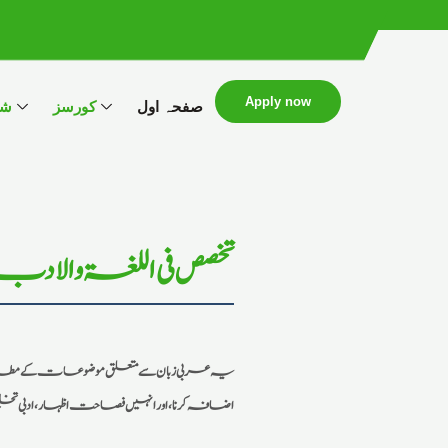
Apply now
صفحہ اول
کورسز
شع
تخصص فی اللغۃ والادب
یہ عربی زبان سے متعلق موضوعات کے مطالعہ س
اضافہ کرنا، اور انہیں فصاحت اظہار، ادبی 