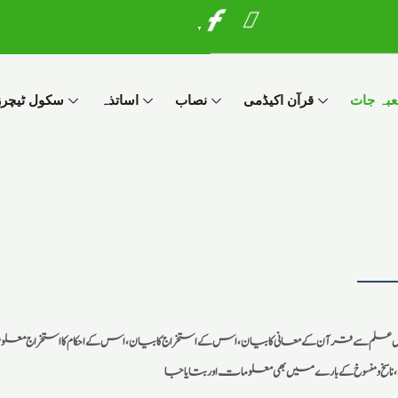
I
W
c
h
o
a
n
t
بہ جات
قرآن اکیڈمی
نصاب
اساتذہ
سکول ٹیچرز 
-
s
f
a
a
p
c
p
e
b
o
o
k
 سے قرآن کے معانی کا بیان، اس کے استخراج کا بیان، اس کے احکام کا استخراج معلوم