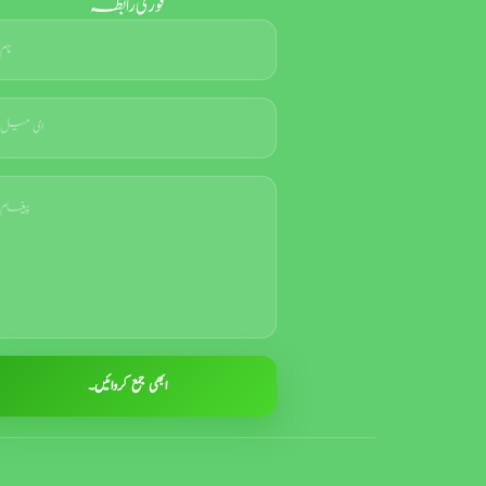
فوری رابطہ
ابھی جمع کروائیں۔