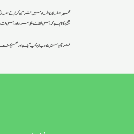
تفسیر اصطلاح علما ءمیں قرآن کریم کے معانی اور اس ک
یقین کا نام ہے کہ اس لفظ سے یہی مراد اور اس ق
قرآن میں جو بیان کیا گيا ہے اور صحیح سنت می