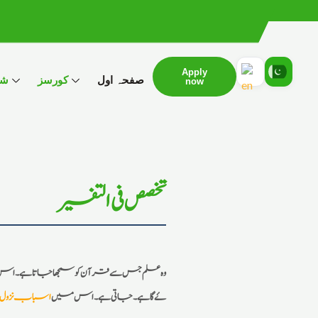
Apply
صفحہ اول
کورسز
شع
now
تخصص فی التفسیر
وہ علم جس سے قرآن کو سمجھا جاتا ہے۔ اس علم
، ناسخ و منسو خ کےبارے میں بھی معلومات اور بتایا جا ‎ۓگا ہے۔
جاتی ہے۔ اس میں
اسباب نزول