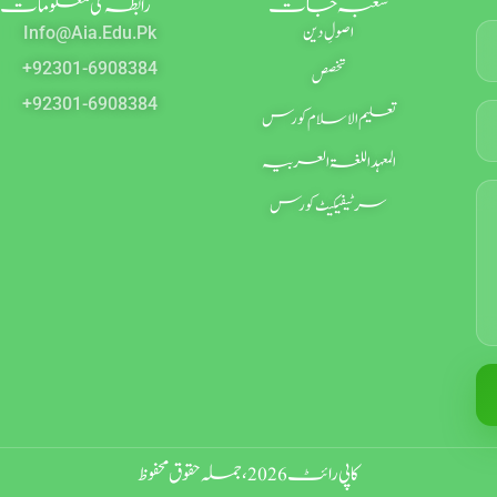
شعبہ جات
رابطہ کی معلومات
اصولِ دین
Info@aia.edu.pk
+92301-6908384
تخصص
+92301-6908384
تعلیم الاسلام کورس
المعہد اللغۃ العربیہ
سرٹیفیکیٹ کورس
کاپی رائٹ 2026، جملہ حقوق محفوظ