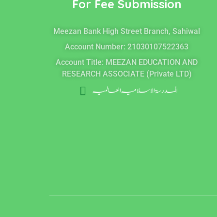
For Fee Submission
k
n
Meezan Bank High Street Branch, Sahiwal
Account Number: 21030107522363
Account Title: MEEZAN EDUCATION AND
RESEARCH ASSOCIATE (Private LTD)
المدرسۃ الاسلامیہ العالمیہ