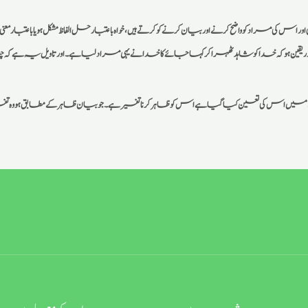
ی مراد کو واضح کرنے اور بیان کرنے کو کرتےہیں، خواہ باعتبار حل الفاظ مشکل ہو یا باعتبار معنی ظا
در یقین ہو کہ خدا کو شاہد ٹھہرا کر کہا جائے کا خدا نے یہی مراد لیا ہے۔ اور تاویل یہ 
ں اس کی تعین کیا گیا ہے اس کو ظاہر کرنا تفسیر ہے۔ جو بیان ظاہر کے مطابق ہو وہ تف