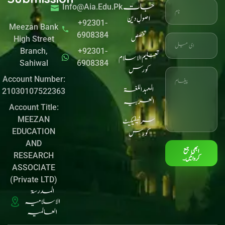
جات
Info@aia.edu.pk
اصولِ دین
+92301-
Meezan Bank
6908384
تخصص
High Street
Branch,
+92301-
تعلیم الاسلام
Sahiwal
6908384
کورس
Account Number:
المعہد اللغۃ
21030107522363
العربیہ
Account Title:
MEEZAN
سرٹیفیکیٹ
EDUCATION
کورس
AND
ابھی جمع
RESEARCH
کروائیں۔
ASSOCIATE
(Private LTD)
المدرسۃ
الاسلامیہ
العالمیہ