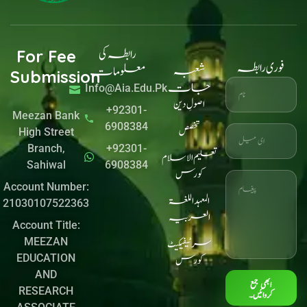
e
m
r
k
b
e
o
d
o
i
k
n
رابطہ کی
For Fee
فوری رابطہ
شعبہ
معلومات
Submission
جات
Info@aia.edu.pk
اصولِ دین
+92301-
Meezan Bank
6908384
تخصص
High Street
Branch,
+92301-
تعلیم الاسلام
Sahiwal
6908384
کورس
Account Number:
المعہد اللغۃ
21030107522363
العربیہ
Account Title:
MEEZAN
سرٹیفیکیٹ
EDUCATION
کورس
AND
ابھی جمع
RESEARCH
کروائیں۔